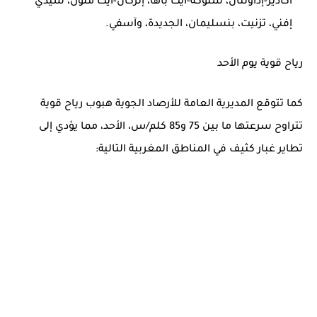
أكادير-إداوتنان، شتوكة-آيت باها، إنزكان-آيت ملول، سيدي
إفني، تزنيت، بنسليمان، الجديدة، وآسفي.
رياح قوية يوم الأحد
كما تتوقع المديرية العامة للأرصاد الجوية هبوب رياح قوية
تتراوح سرعتها ما بين 75 و85 كلم/س، الأحد، مما يؤدي إلى
تطاير غبار كثيف في المناطق المغربية التالية: