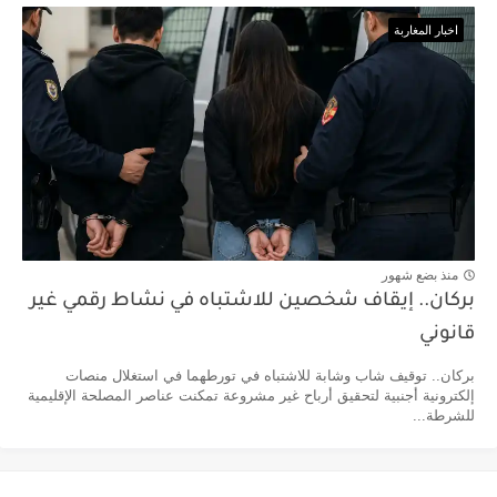
اخبار المغاربة
منذ بضع شهور
بركان.. إيقاف شخصين للاشتباه في نشاط رقمي غير
قانوني
بركان.. توقيف شاب وشابة للاشتباه في تورطهما في استغلال منصات
إلكترونية أجنبية لتحقيق أرباح غير مشروعة تمكنت عناصر المصلحة الإقليمية
للشرطة...