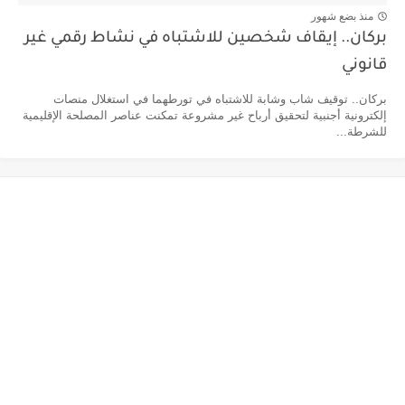
منذ بضع شهور
بركان.. إيقاف شخصين للاشتباه في نشاط رقمي غير
قانوني
بركان.. توقيف شاب وشابة للاشتباه في تورطهما في استغلال منصات
إلكترونية أجنبية لتحقيق أرباح غير مشروعة تمكنت عناصر المصلحة الإقليمية
للشرطة...