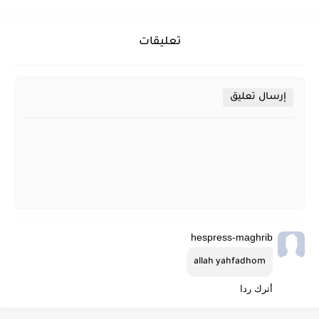
تعليقات
إرسال تعليق
hespress-maghrib
allah yahfadhom
أترك ردا