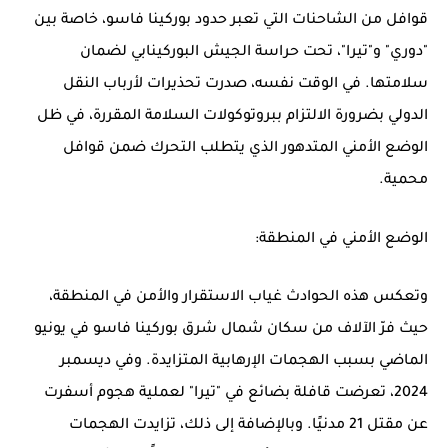
قوافل من الشاحنات التي تعبر حدود بوركينا فاسو، خاصة بين
"دوري" و"تيرا"، تحت حراسة الجيش البوركينابي لضمان
سلامتها. في الوقت نفسه، صدرت تحذيرات لأرباب النقل
الدولي بضرورة الالتزام ببروتوكولات السلامة المقررة، في ظل
الوضع الأمني المتدهور الذي يتطلب التحرك ضمن قوافل
محمية.
الوضع الأمني في المنطقة:
وتعكس هذه الحوادث غياب الاستقرار والأمن في المنطقة،
حيث فرّ الآلاف من سكان شمال شرق بوركينا فاسو في يونيو
الماضي بسبب الهجمات الإرهابية المتزايدة. وفي ديسمبر
2024، تعرضت قافلة بضائع في "تيرا" لعملية هجوم أسفرت
عن مقتل 21 مدنيًا. وبالإضافة إلى ذلك، تزايدت الهجمات