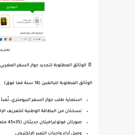
تجديد 
📄 الوثائق المطلوبة لتجديد جواز السفر المغربي 2026
الوثائق المطلوبة للبالغين (18 سنة فما فوق)
استمارة طلب جواز السفر البيومتري
، تُعب
نسختان من البطاقة الوطنية للتعريف الإل
صورتان فوتوغرافيتان حديثتان
(35×45 ملم) بخلفية زرقاء أو رمادية
وصل أداء واجبات التمبر الإلكتروني