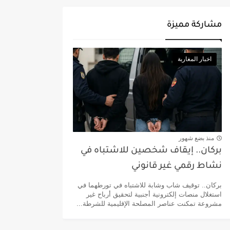
مشاركة مميزة
اخبار المغاربة
منذ بضع شهور
بركان.. إيقاف شخصين للاشتباه في
نشاط رقمي غير قانوني
بركان.. توقيف شاب وشابة للاشتباه في تورطهما في
استغلال منصات إلكترونية أجنبية لتحقيق أرباح غير
مشروعة تمكنت عناصر المصلحة الإقليمية للشرطة...