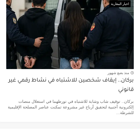
اخبار المغاربة
منذ بضع شهور
بركان.. إيقاف شخصين للاشتباه في نشاط رقمي غير
قانوني
بركان.. توقيف شاب وشابة للاشتباه في تورطهما في استغلال منصات
إلكترونية أجنبية لتحقيق أرباح غير مشروعة تمكنت عناصر المصلحة الإقليمية
للشرطة...