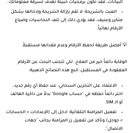
البيانات، فقد تكون برمجيات خبيثة تهدف لسرقة معلوماتك.
العبث بالشريحة:
لا تقم بإزالة الشريحة وإدخالها بشكل
متكرر وعنيف، فقد يؤدي ذلك إلى تلف النحاسيات وضياع
الأرقام نهائياً.
💡 أفضل طريقة لحفظ الأرقام وعدم فقدانها مستقبلاً
الوقاية دائماً خير من العلاج. لكي تتجنب البحث عن الأرقام
المفقودة في المستقبل، اتبع هذه النصائح الذهبية:
الاعتماد على التخزين السحابي:
عند حفظ أي رقم جديد،
اختر دائماً حفظه في "حساب Google" بدلاً من ذاكرة الهاتف
أو الـ SIM.
تفعيل المزامنة التلقائية:
ادخل إلى (الإعدادات > الحسابات
> جوجل) وتأكد من تفعيل زر المزامنة بجانب "جهات
الاتصال".