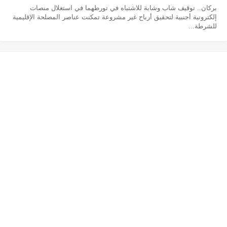
بركان.. توقيف شاب وشابة للاشتباه في تورطهما في استغلال منصات
إلكترونية أجنبية لتحقيق أرباح غير مشروعة تمكنت عناصر المصلحة الإقليمية
للشرطة...