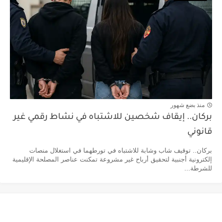
منذ بضع شهور
بركان.. إيقاف شخصين للاشتباه في نشاط رقمي غير
قانوني
بركان.. توقيف شاب وشابة للاشتباه في تورطهما في استغلال منصات
إلكترونية أجنبية لتحقيق أرباح غير مشروعة تمكنت عناصر المصلحة الإقليمية
للشرطة...