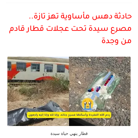
حادثة دهس مأساوية تهز تازة..
مصرع سيدة تحت عجلات قطار قادم
من وجدة
قطار ينهي حياة سيدة