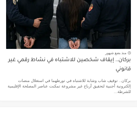
منذ بضع شهور
بركان.. إيقاف شخصين للاشتباه في نشاط رقمي غير
قانوني
بركان.. توقيف شاب وشابة للاشتباه في تورطهما في استغلال منصات
إلكترونية أجنبية لتحقيق أرباح غير مشروعة تمكنت عناصر المصلحة الإقليمية
للشرطة...