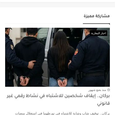
مشاركة مميزة
اخبار المغاربة
منذ بضع شهور
بركان.. إيقاف شخصين للاشتباه في نشاط رقمي غير
قانوني
بركان.. توقيف شاب وشابة للاشتباه في تورطهما في استغلال منصات