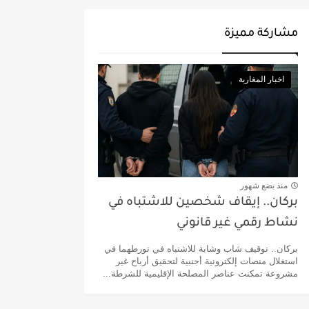
مشاركة مميزة
اخبار المغاربة
منذ بضع شهور
بركان.. إيقاف شخصين للاشتباه في
نشاط رقمي غير قانوني
بركان.. توقيف شاب وشابة للاشتباه في تورطهما في
استغلال منصات إلكترونية أجنبية لتحقيق أرباح غير
مشروعة تمكنت عناصر المصلحة الإقليمية للشرطة...