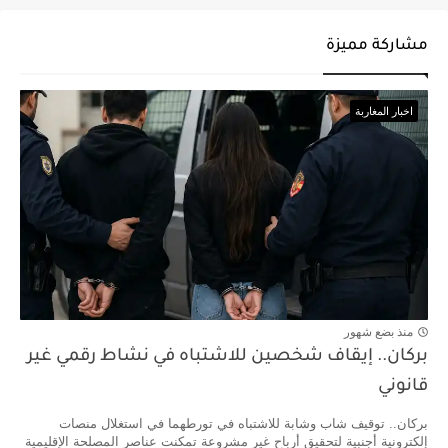
مشاركة مميزة
اخبار المغاربة
منذ بضع شهور
بركان.. إيقاف شخصين للاشتباه في نشاط رقمي غير
قانوني
بركان.. توقيف شاب وشابة للاشتباه في تورطهما في استغلال منصات
إلكترونية أجنبية لتحقيق أرباح غير مشروعة تمكنت عناصر المصلحة الإقليمية