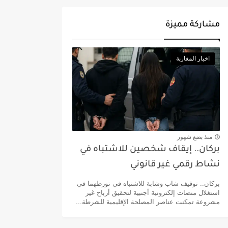
مشاركة مميزة
اخبار المغاربة
منذ بضع شهور
بركان.. إيقاف شخصين للاشتباه في
نشاط رقمي غير قانوني
بركان.. توقيف شاب وشابة للاشتباه في تورطهما في
استغلال منصات إلكترونية أجنبية لتحقيق أرباح غير
مشروعة تمكنت عناصر المصلحة الإقليمية للشرطة...