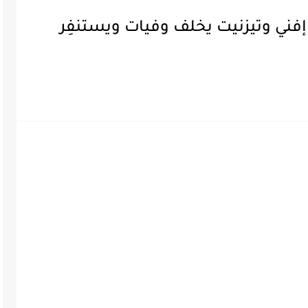
إفني وتيزنيت يخلف وفيات ويستنفِر