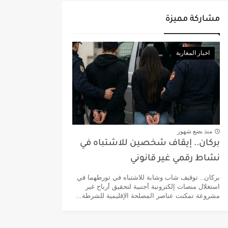
مشاركة مميزة
اخبار المغاربة
منذ بضع شهور
بركان.. إيقاف شخصين للاشتباه في
نشاط رقمي غير قانوني
بركان.. توقيف شاب وشابة للاشتباه في تورطهما في
استغلال منصات إلكترونية أجنبية لتحقيق أرباح غير
مشروعة تمكنت عناصر المصلحة الإقليمية للشرطة...