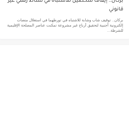
بركان.. إيقاف شخصين للاشتباه في نشاط رقمي غير
قانوني
بركان.. توقيف شاب وشابة للاشتباه في تورطهما في استغلال منصات
إلكترونية أجنبية لتحقيق أرباح غير مشروعة تمكنت عناصر المصلحة الإقليمية
للشرطة...