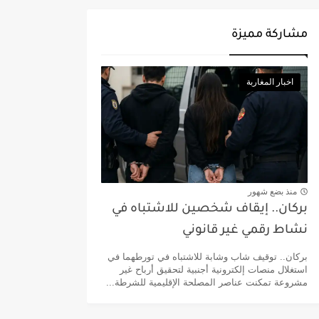
مشاركة مميزة
اخبار المغاربة
منذ بضع شهور
بركان.. إيقاف شخصين للاشتباه في
نشاط رقمي غير قانوني
بركان.. توقيف شاب وشابة للاشتباه في تورطهما في
استغلال منصات إلكترونية أجنبية لتحقيق أرباح غير
مشروعة تمكنت عناصر المصلحة الإقليمية للشرطة...