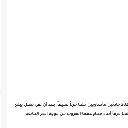
يوم أمس الأحد 08 يونيو 2025 حادثين مأساويين خلفا حزناً عميقاً، بعد أن لقي طفل يبلغ
حتفهما غرقاً أثناء محاولتهما الهروب من موجة الحر الخانقة