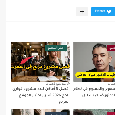
جتمع
اخبار المجتمع
حظات
منذ بضع لحظات
سموح والممنوع في نظام
أفضل 5 أماكن لبدء مشروع تجاري
دكتور ضياء (الدليل
ناجح 2026 أسرار اختيار الموقع
المربح