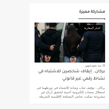
مشاركة مميزة
اخبار المغاربة
منذ بضع شهور
بركان.. إيقاف شخصين للاشتباه في
نشاط رقمي غير قانوني
بركان.. توقيف شاب وشابة للاشتباه في تورطهما في
استغلال منصات إلكترونية أجنبية لتحقيق أرباح غير
مشروعة تمكنت عناصر المصلحة الإقليمية للشرطة...