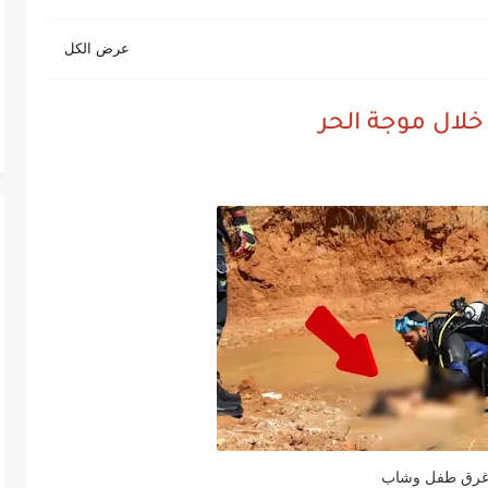
خلال موجة الحر
رق طفل وشاب