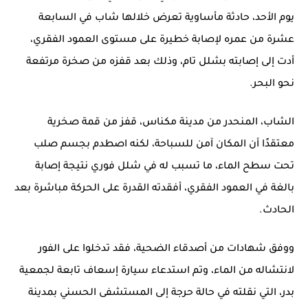
يوم الأحد،
حادثة مأساوية
تعرض خلالها شاب في السابعة
عشرة من عمره لإصابة
خطيرة على مستوى العمود الفقري
،
أدت إلى
إصابته بشلل تام
، وذلك بعد قفزه من
صخرة مرتفعة
نحو البحر
.
الشاب، المنحدر من
مدينة مكناس
، قفز من قمة صخرية
معتقدًا أن المكان آمن للسباحة، لكنه
اصطدم بجسم صلب
تحت سطح الماء
، ما تسبب له في
شلل فوري
نتيجة إصابة
بالغة في العمود الفقري، أفقدته القدرة على الحركة مباشرة بعد
الحادث.
ووفق شهادات من أصدقاء الضحية، فقد تدخلوا على الفور
لانتشاله من الماء، وتم استدعاء
سيارة إسعاف تابعة لجمعية
بدر
، التي نقلته في حالة حرجة إلى
المستشفى الحسني بمدينة